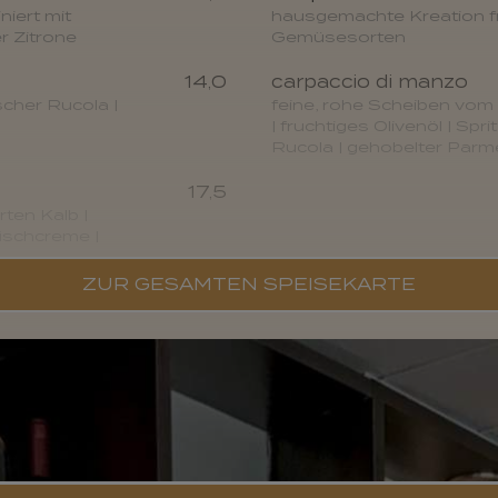
iert mit
hausgemachte Kreation f
r Zitrone
Gemüsesorten
14,0
carpaccio di manzo
ischer Rucola |
feine, rohe Scheiben vom
| fruchtiges Olivenöl | Spri
Rucola | gehobelter Par
17,5
ten Kalb |
ischcreme |
ZUR GESAMTEN SPEISEKARTE