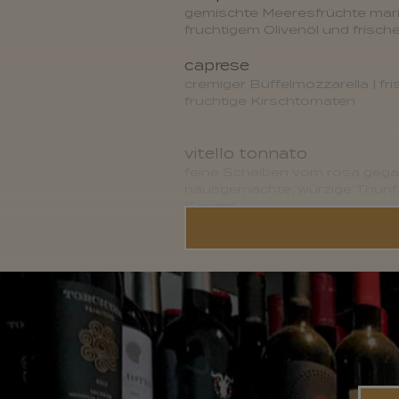
gemischte Meeresfrüchte marin
fruchtigem Olivenöl und frische
caprese
cremiger Büffelmozzarella | fr
fruchtige Kirschtomaten
vitello tonnato
feine Scheiben vom rosa gegar
hausgemachte, würzige Thunf
Kapern