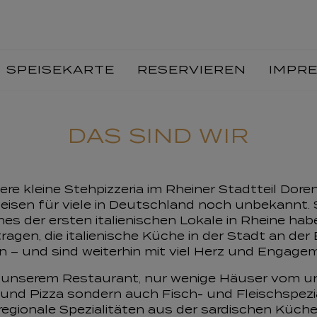
SPEISEKARTE
RESERVIEREN
IMPR
DAS SIND WIR
ere kleine Stehpizzeria im Rheiner Stadtteil Dor
peisen für viele in Deutschland noch unbekannt. S
nes der ersten italienischen Lokale in Rheine ha
agen, die italienische Küche in der Stadt an de
 – und sind weiterhin mit viel Herz und Engagem
in unserem Restaurant, nur wenige Häuser vom u
a und Pizza sondern auch Fisch- und Fleischspez
regionale Spezialitäten aus der sardischen Küche