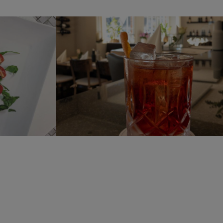
 DI
NEGRONI
A