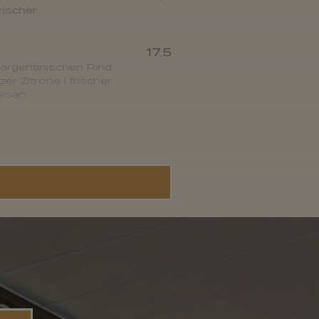
rischer
17,5
 argentinischen Rind
tzer Zitrone | frischer
mesan