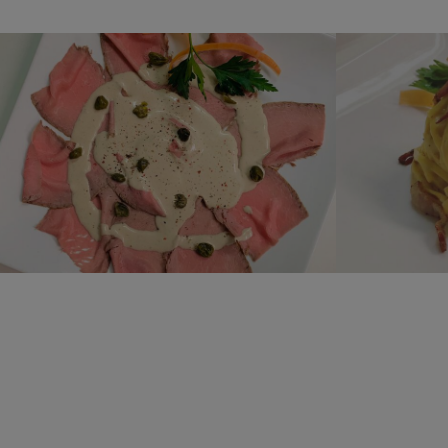
VITELLO
CA
TONNATO