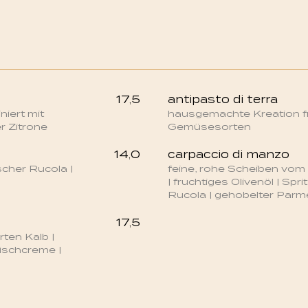
17,5
antipasto di terra
iert mit
hausgemachte Kreation f
r Zitrone
Gemüsesorten
14,0
carpaccio di manzo
ischer Rucola |
feine, rohe Scheiben vom
| fruchtiges Olivenöl | Spri
Rucola | gehobelter Par
17,5
ten Kalb |
ischcreme |