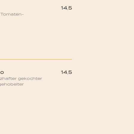
14,5
 Tomaten-
no
14,5
erzhafter gekochter
gehobelter