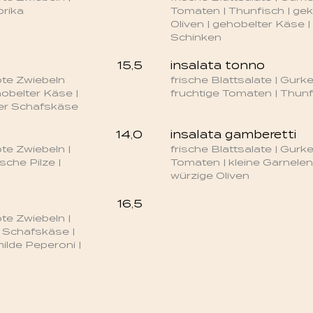
prika
Tomaten | Thunfisch | gek
Oliven | gehobelter Käse 
Schinken
15,5
insalata tonno
rote Zwiebeln
frische Blattsalate | Gurke
hobelter Käse |
fruchtige Tomaten | Thun
ter Schafskäse
14,0
insalata gamberetti
ote Zwiebeln |
frische Blattsalate | Gurke
sche Pilze |
Tomaten | kleine Garnelen 
würzige Oliven
16,5
ote Zwiebeln |
r Schafskäse |
milde Peperoni |