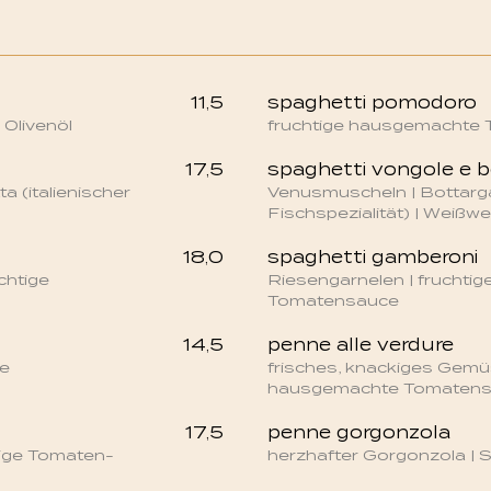
11,5
spaghetti pomodoro
 Olivenöl
fruchtige hausgemachte
17,5
spaghetti vongole e 
ta (italienischer
Venusmuscheln | Bottarg
Fischspezialität) | Weiß
18,0
spaghetti gamberoni
chtige
Riesengarnelen | fruchti
Tomatensauce
14,5
penne alle verdure
te
frisches, knackiges Gemüs
hausgemachte Tomaten
17,5
penne gorgonzola
zige Tomaten-
herzhafter Gorgonzola |