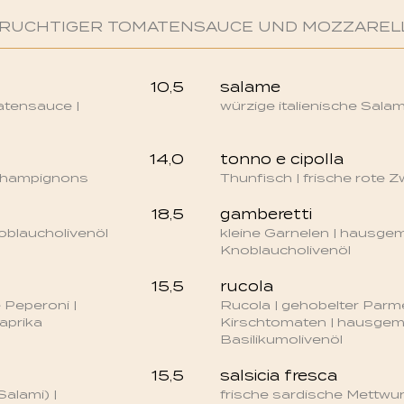
FRUCHTIGER TOMATENSAUCE UND MOZZAREL
10,5
salame
atensauce |
würzige italienische Salam
14,0
tonno e cipolla
 Champignons
Thunfisch | frische rote Z
18,5
gamberetti
oblaucholivenöl
kleine Garnelen | hausge
Knoblaucholivenöl
15,5
rucola
 Peperoni |
Rucola | gehobelter Parme
aprika
Kirschtomaten | hausge
Basilikumolivenöl
15,5
salsicia fresca
Salami) |
frische sardische Mettwur