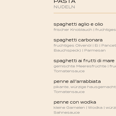
PASTA
NUDELN
spaghetti aglio e olio
frischer Knoblauch | fruchtiges
spaghetti carbonara
fruchtiges Olivenöl | Ei | Pancet
Bauchspeck) | Parmesan
spaghetti ai frutti di mare
gemischte Meeresfrüchte | fru
Tomatensauce
penne all'arrabbiata
pikante, würzige hausgemach
Tomatensauce
penne con wodka
kleine Garnelen | Wodka | wür
Sahnesauce