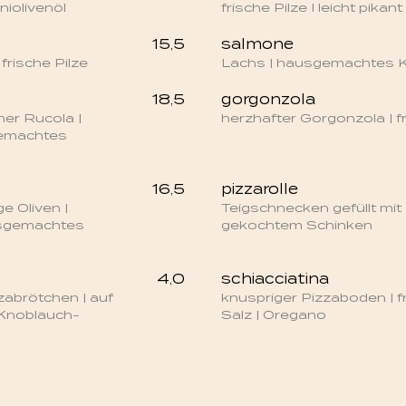
niolivenöl
frische Pilze I leicht pikant
15,5
salmone
 frische Pilze
Lachs | hausgemachtes K
18,5
gorgonzola
her Rucola |
herzhafter Gorgonzola | f
gemachtes
16,5
pizzarolle
e Oliven |
Teigschnecken gefüllt mit
usgemachtes
gekochtem Schinken
4,0
schiacciatina
zabrötchen | auf
knuspriger Pizzaboden | fr
Knoblauch-
Salz | Oregano