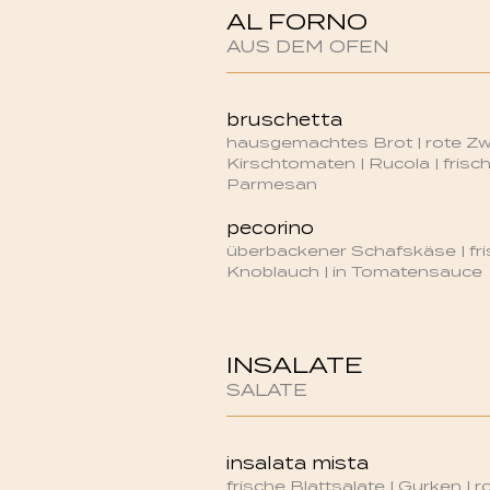
AL FORNO
AUS DEM OFEN
bruschetta
hausgemachtes Brot | rote Zwi
Kirschtomaten | Rucola | frisc
Parmesan
pecorino
überbackener Schafskäse | fr
Knoblauch | in Tomatensauce
INSALATE
SALATE
insalata mista
frische Blattsalate | Gurken | r