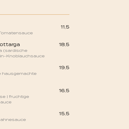
11,5
 Tomatensauce
bottarga
18,5
a (sardische
wein-Knoblauchsauce
19,5
ge hausgemachte
16,5
e | fruchtige
sauce
15,5
 Sahnesauce