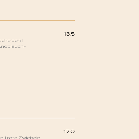
13,5
cheiben |
Knoblauch-
17,0
en | rote Zwiebeln