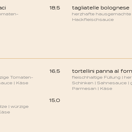
aci
18,5
tagliatelle bolognese
 Tomaten-
herzhafte hausgemachte
Hackfleischsauce
16,5
tortellini panna al for
̈rzige Tomaten-
fleischhaltige Füllung | h
sauce | Käse
Schinken | Sahnesauce | 
Parmesan | Käse
15,0
lze | würzige
Käse