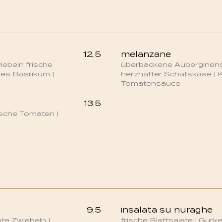
12,5
melanzane
ebeln frische
überbackene Auberginens
hes Basilikum |
herzhafter Schafskäse | 
Tomatensauce
13,5
ische Tomaten |
9,5
insalata su nuraghe
ote Zwiebeln |
frische Blattsalate | Gurk