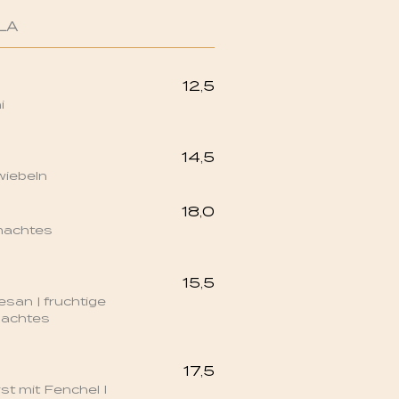
LA
12,5
i
14,5
wiebeln
18,0
machtes
15,5
san | fruchtige
machtes
17,5
st mit Fenchel I