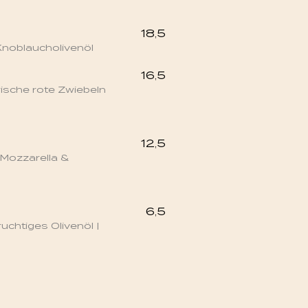
18,5
noblaucholivenöl
16,5
rische rote Zwiebeln
12,5
 Mozzarella &
6,5
uchtiges Olivenöl |