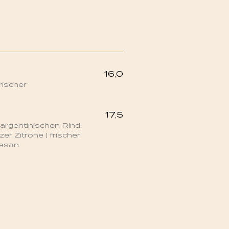
16,0
rischer
17,5
 argentinischen Rind
tzer Zitrone | frischer
mesan