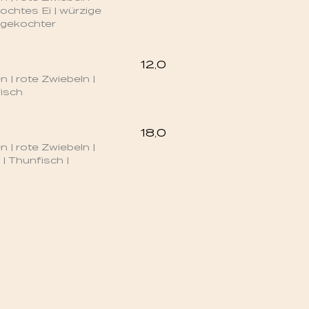
ochtes Ei | würzige
| gekochter
12,0
n | rote Zwiebeln |
fisch
18,0
n | rote Zwiebeln |
| Thunfisch |