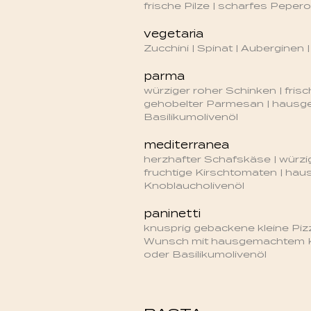
frische Pilze | scharfes Pepero
vegetaria
Zucchini | Spinat | Auberginen |
parma
würziger roher Schinken | frisc
gehobelter Parmesan | haus
Basilikumolivenöl
mediterranea
herzhafter Schafskäse | würzig
fruchtige Kirschtomaten | ha
Knoblaucholivenöl
paninetti
knusprig gebackene kleine Piz
Wunsch mit hausgemachtem 
oder Basilikumolivenöl